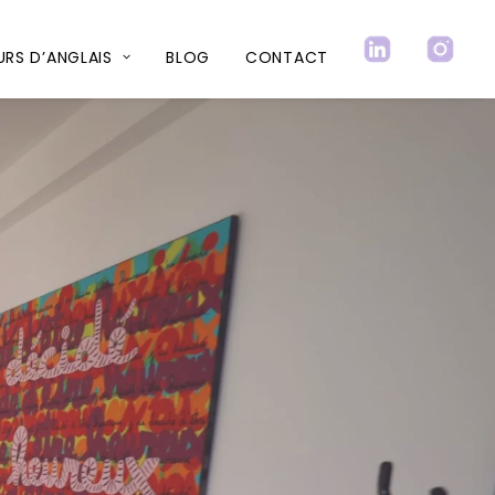
RS D’ANGLAIS
BLOG
CONTACT